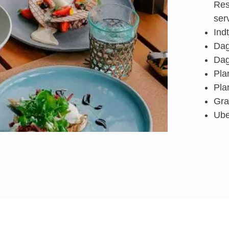
Res
serv
Indt
Dag
Dag
Pla
Pla
Gra
Ube