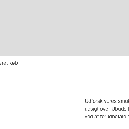
ret køb
Udforsk vores smu
udsigt over Ubuds l
ved at forudbetale d