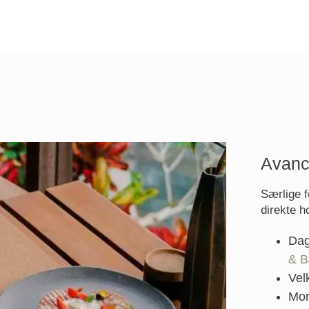
Avanc
Særlige f
direkte h
Dag
& B
Vel
Mor