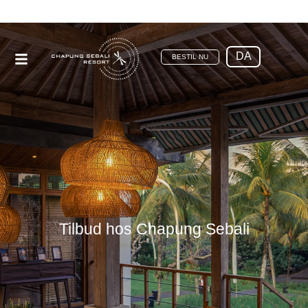
DA
BESTIL NU
Tilbud hos Chapung Sebali