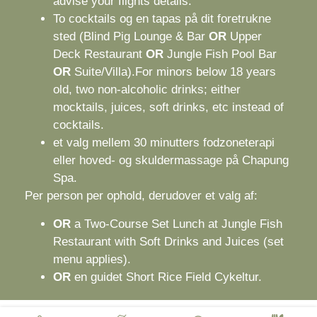
advise your flights details.
To cocktails og en tapas på dit foretrukne
sted (Blind Pig Lounge & Bar
OR
Upper
Deck Restaurant
OR
Jungle Fish Pool Bar
OR
Suite/Villa).For minors below 18 years
old, two non-alcoholic drinks; either
mocktails, juices, soft drinks, etc instead of
cocktails.
et valg mellem 30 minutters fodzoneterapi
eller hoved- og skuldermassage på Chapung
Spa.
Per person per ophold, derudover et valg af:
OR
a Two-Course Set Lunch at Jungle Fish
Restaurant with Soft Drinks and Juices (set
menu applies).
OR
en guidet Short Rice Field Cykeltur.