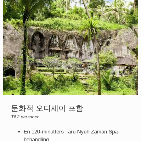
문화적 오디세이 포함
Til 2 personer
En 120-minutters Taru Nyuh Zaman Spa-
behandling