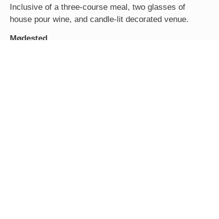
Inclusive of a three-course meal, two glasses of
house pour wine, and candle-lit decorated venue.
Mødested
The Upper Deck Restaurant / Private Dining Room /
Private Villa (in-house guest)
*Prices are subject to 21% government tax and service
charge.
*Reservation is required at least one day in advance.
SE MENU
FORESPØRGSEL