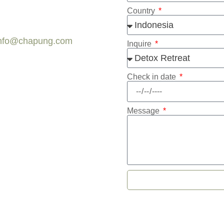
Country
nfo@chapung.com
Inquire
Check in date
Message