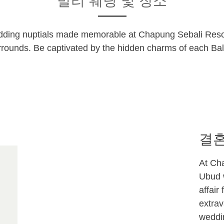
발리 웨딩 및 장소
dding nuptials made memorable at Chapung Sebali Resor
rrounds. Be captivated by the hidden charms of each Ba
결
At Ch
Ubud w
affair
extrav
weddin