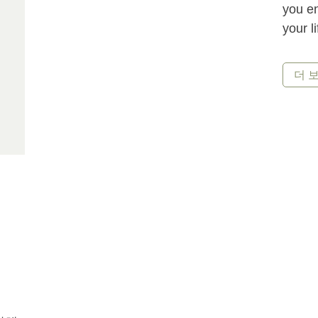
you en
your li
더 