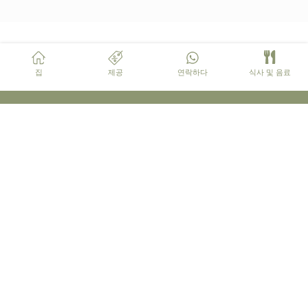
집
제공
연락하다
식사 및 음료
© Copyright 2025 – Chapung Sebali
Jalan Raya Sebali, Banjar Sebali
Desa Keliki, Tegallalang – Ubud
Bali – Post Code 80561
T | +62 (361) 8989102
reservation@chapung.com
24 hours WhatsApp
Live Support :
+62 878 9111 8168